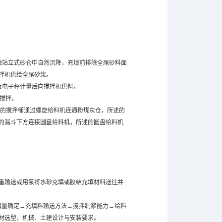
填站立式砂仓中自然沉降，充填前排除全尾砂料面
拌机供给全尾砂浆。
及电子秤计量后向搅拌机供料。
搅拌。
的搅拌桶通过螺旋给料机连通粉煤灰仓，所述的
的漏斗下方连接圆盘给料机，所述的圆盘给料机
重输送或用泵将水砂充填或胶结充填材料送往井
填量确定→充填料输送方法→搅拌制浆能力→给料
材选型，机械、土建设计与安装要求。