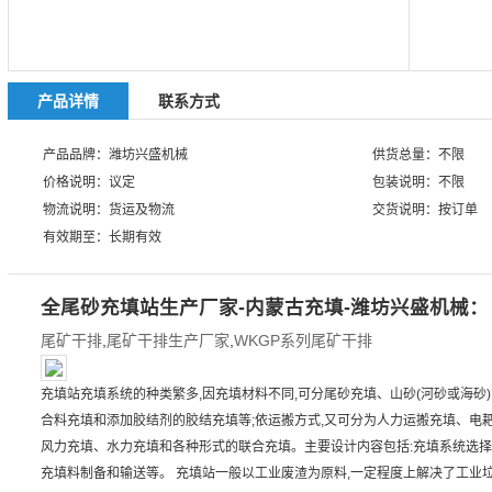
产品详情
联系方式
产品品牌：潍坊兴盛机械
供货总量：不限
价格说明：议定
包装说明：不限
物流说明：货运及物流
交货说明：按订单
有效期至：长期有效
全尾砂充填站生产厂家-内蒙古充填-潍坊兴盛机械：
尾矿干排
,
尾矿干排生产厂家
,
WKGP系列尾矿干排
充填站充填系统的种类繁多,因充填材料不同,可分尾砂充填、山砂(河砂或海砂
合料充填和添加胶结剂的胶结充填等;依运搬方式,又可分为人力运搬充填、电耙
风力充填、水力充填和各种形式的联合充填。主要设计内容包括:充填系统选
充填料制备和输送等。 充填站一般以工业废渣为原料,一定程度上解决了工业