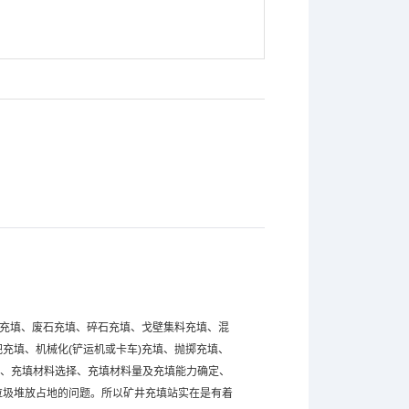
)充填、废石充填、碎石充填、戈壁集料充填、混
充填、机械化(铲运机或卡车)充填、抛掷充填、
择、充填材料选择、充填材料量及充填能力确定、
垃圾堆放占地的问题。所以矿井充填站实在是有着