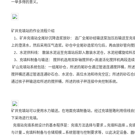
一举多得的意义。
矿井充填站的作业流程介绍
1、矿井充填站全尾砂沉降造浆放砂： 选厂全尾砂经输送泵加压后输送至充
上的澄清水，然后采用压气造浆。砂仓中全尾砂造浆均匀后，再由放砂管向搅
2、水泥供料线： 散装水泥运至充填站后卸入散装水泥仓，水泥经螺旋给料
3、充填料制备与输送： 搅拌机选用双卧轴搅拌机+高速活化搅拌机两段连续
矿山充填站系统包括：一组尾砂仓，所述的尾砂仓通过管道连通搅拌桶，所述
搅拌桶还通过管道连通砂石仓、水泥仓、高位水池和待充空区；所述的砂石仓
通过核子秤输送给所述的搅拌桶，所述的核子秤连接中央控制系统。
矿井充填站可以使用水力输送。在地面充填制备站，经过充填管路利用倍线自
下采场进行充填。
充填站充填系统设计的基本程序是：充填方法选择与要求→充填料选择→充
与计量→充填料制备与仓储规模→系统管理与控制要求等，以此决定设备、器