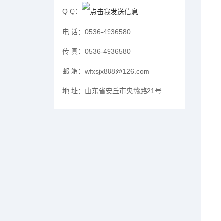
Q Q：
电 话：
0536-4936580
传 真：
0536-4936580
邮 箱：
wfxsjx888@126.com
地 址：
山东省安丘市央赣路21号