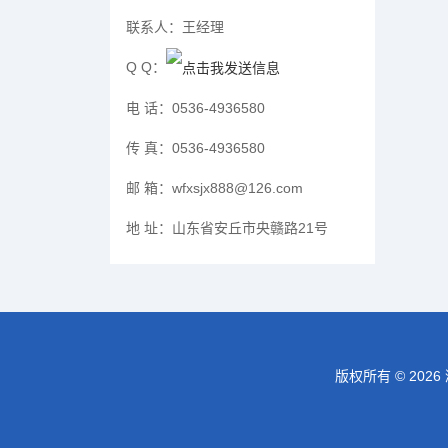
联系人：
王经理
Q Q：
电 话：
0536-4936580
传 真：
0536-4936580
邮 箱：
wfxsjx888@126.com
地 址：
山东省安丘市央赣路21号
版权所有 © 20