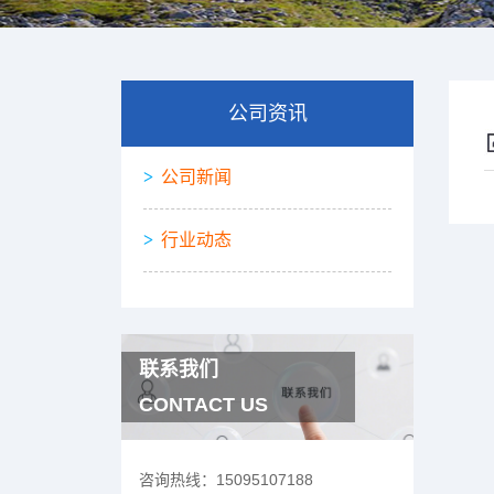
公司资讯
公司新闻
行业动态
联系我们
CONTACT US
咨询热线：
15095107188