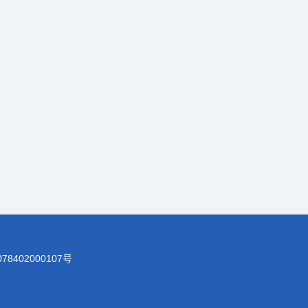
78402000107号