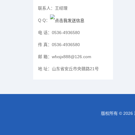
联系人：
王经理
Q Q：
电 话：
0536-4936580
传 真：
0536-4936580
邮 箱：
wfxsjx888@126.com
地 址：
山东省安丘市央赣路21号
版权所有 © 20